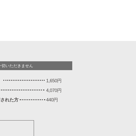
一切いただきません
）
1,650円
4,070円
施術された方
440円