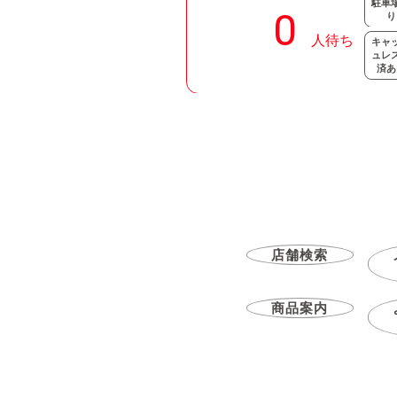
駐車
り
キャ
ュレ
済あ
店舗検索
商品案内