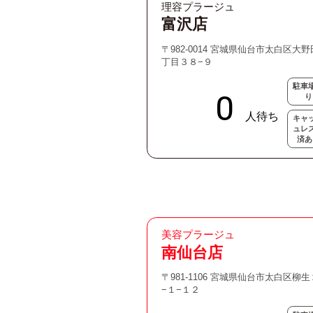
理容プラージュ
富沢店
〒982-0014 宮城県仙台市太白区大
丁目３８−９
駐車
り
キャ
ュレ
済あ
美容プラージュ
南仙台店
〒981-1106 宮城県仙台市太白区柳生
−１−１２