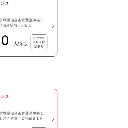
ージュ
21 宮城県仙台市青葉区中央１
井門仙台駅前ビルＢ１
キャッシ
ュレス決
済あり
ージュ
21 宮城県仙台市青葉区中央１
ールアイ名掛丁２号館Ｂ１Ｆ