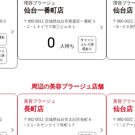
理容プラージュ
理容プラ
仙台一番町店
仙台店
野田５
〒980-0811 宮城県仙台市青葉区一番町３
〒980-00
−２−１４イワマ第三ビルＢ１
−８−４０
場あ
キャッシ
ュレス決
済あり
ッシ
ス決
り
周辺の美容プラージュ店舗
美容プラージュ
美容プラ
長町店
仙台店
２
〒982-0011 宮城県仙台市太白区長町８
〒980-00
−２１−６サンライフ長町１Ｆ
−７−２ア