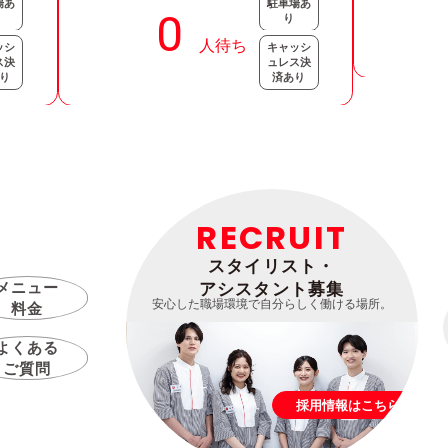
場あ
駐車場あ
り
ッシ
キャッシ
ス決
ュレス決
り
済あり
RECRUIT
スタイリスト・
メニュー
アシスタント募集
安心した職場環境で自分らしく働ける場所。
料金
よくある
ご質問
採用情報はこちら