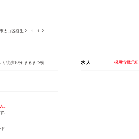
市太白区柳生２−１−１２
採用情報詳細
より徒歩10分 まるまつ横
求 人
ん。
す。
ード