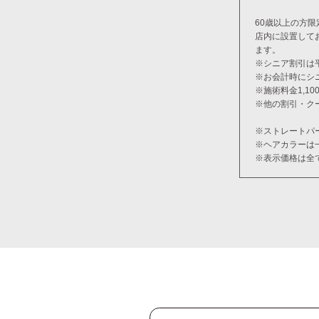
60歳以上の方限
店内に設置して
ます。
※シニア割引は
※お会計時にシ
※施術料金1,1
※他の割引・ク
※ストレートパ
※ヘアカラーは
※表示価格は全