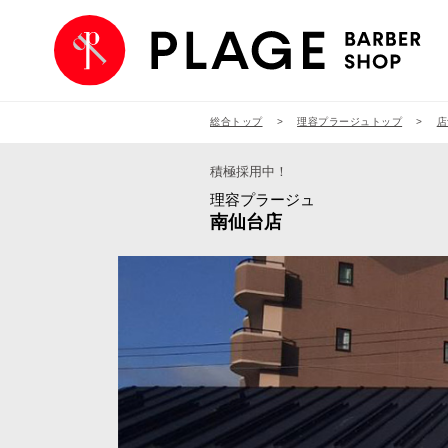
総合トップ
理容プラージュトップ
店
積極採用中！
理容プラージュ
南仙台店