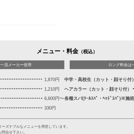
メニュー・料金
（税込）
の一流メーカー使用
ロング料金は
1,870円
中学・高校生（カット・顔そり付
1,210円
ヘアカラー（カット・顔そり付）
6,600円〜
各種スパ(ｸｰﾙｽﾊﾟ・ﾍｯﾄﾞｽﾊﾟ)※
330円
リーズナブルなメニューを用意しています。
お問合せ下さい。