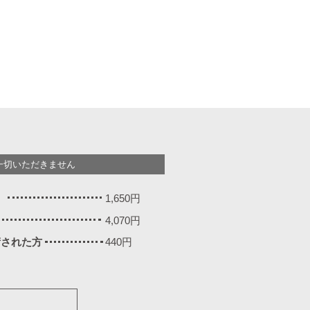
一切いただきません
）
1,650円
4,070円
施術された方
440円