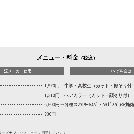
メニュー・料金
（税込）
の一流メーカー使用
ロング料金は
1,870円
中学・高校生（カット・顔そり付
1,210円
ヘアカラー（カット・顔そり付）
6,600円〜
各種スパ(ｸｰﾙｽﾊﾟ・ﾍｯﾄﾞｽﾊﾟ)※
330円
リーズナブルなメニューを用意しています。