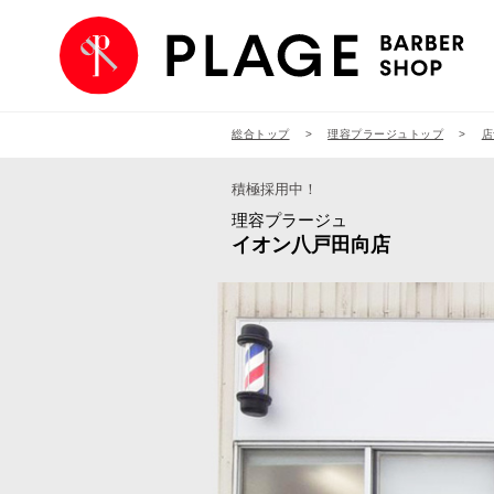
総合トップ
理容プラージュトップ
店
積極採用中！
理容プラージュ
イオン八戸田向店