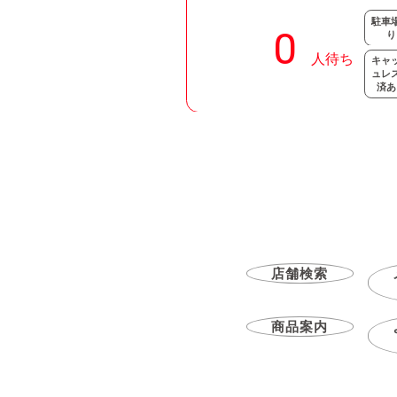
駐車
り
キャ
ュレ
済あ
店舗検索
商品案内