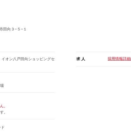
市田向３−５−１
採用情報詳細
分 イオン八戸田向ショッピングセ
求 人
場
ん。
す。
ード