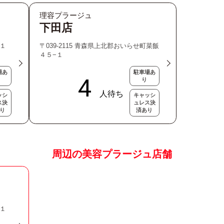
理容プラージュ
下田店
−１
〒039-2115 青森県上北郡おいらせ町菜飯
４５−１
場あ
駐車場あ
り
ッシ
キャッシ
ス決
ュレス決
り
済あり
周辺の美容プラージュ店舗
−１