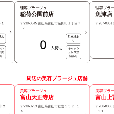
理容プラージュ
理容プラ
稲荷公園前店
魚津店
−１
〒930-0845 富山県富山市綾田町１丁目７
〒937-08
−７
場あ
駐車場あ
り
ッシ
キャッシ
ス決
ュレス決
り
済あり
周辺の美容プラージュ店舗
美容プラージュ
美容プラ
富山天正寺店
富山上
正印２
〒930-0953 富山県富山市秋吉１５２−１
〒930-08
４
−１１