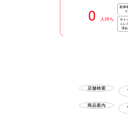
駐車
り
キャ
ュレ
済あ
店舗検索
商品案内