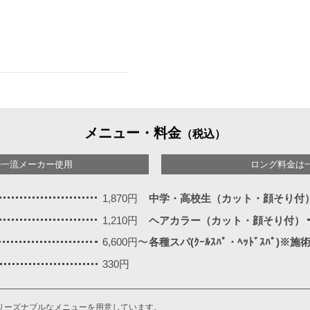
メニュー・料金
（税込）
の一流メーカー使用
ロング料金は
1,870円
中学・高校生（カット・顔そり付
1,210円
ヘアカラー（カット・顔そり付）
6,600円〜
各種スパ(ｸｰﾙｽﾊﾟ・ﾍｯﾄﾞｽﾊﾟ)※
330円
リーズナブルなメニューを用意しています。