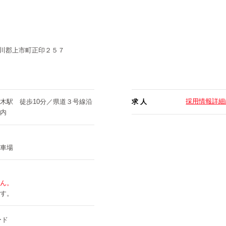
川郡上市町正印２５７
採用情報詳細
木駅 徒歩10分／県道３号線沿
求 人
内
車場
ん。
す。
ード