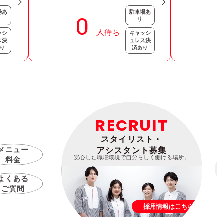
場あ
駐車場あ
り
ッシ
キャッシ
ス決
ュレス決
り
済あり
RECRUIT
スタイリスト・
メニュー
アシスタント募集
安心した職場環境で自分らしく働ける場所。
料金
よくある
ご質問
採用情報はこちら