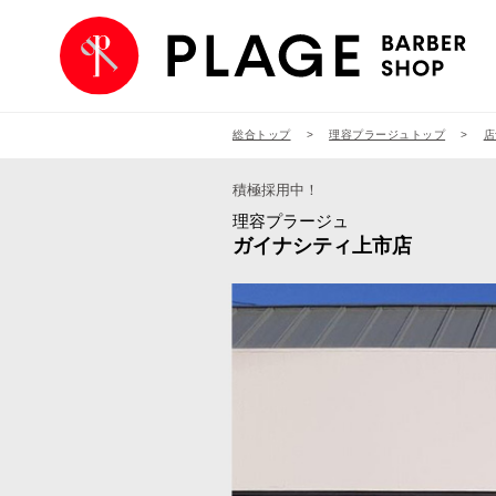
総合トップ
理容プラージュトップ
店
積極採用中！
理容プラージュ
ガイナシティ上市店