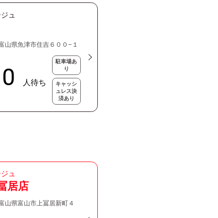
ージュ
51 富山県魚津市住吉６００−１
駐車場あ
り
キャッシ
ュレス決
済あり
ージュ
冨居店
36 富山県富山市上冨居新町４