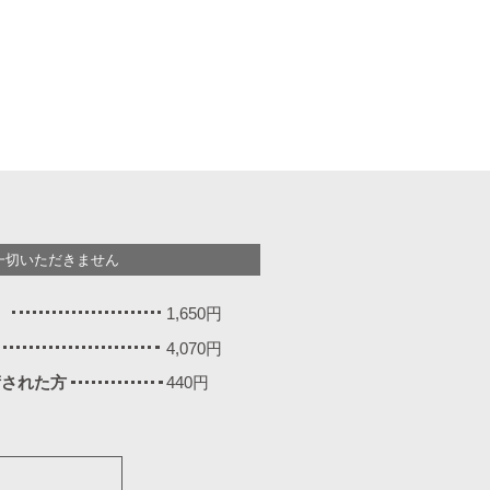
一切いただきません
）
1,650円
4,070円
施術された方
440円