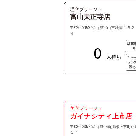
理容プラージュ
富山天正寺店
〒930-0953 富山県富山市秋吉１５２
４
駐車
り
キャ
ュレ
済あ
美容プラージュ
ガイナシティ上市店
〒930-0357 富山県中新川郡上市町
５７