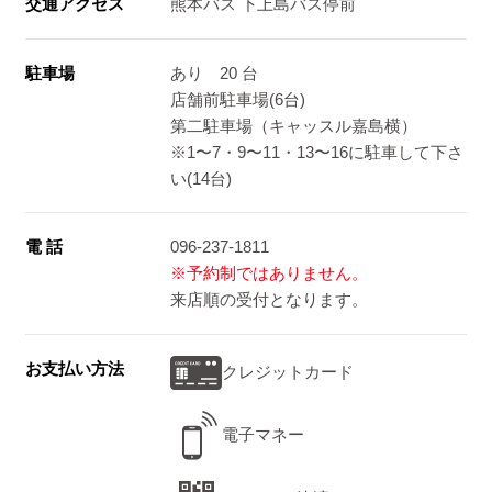
交通アクセス
熊本バス 下上島バス停前
駐車場
あり 20 台
店舗前駐車場(6台)
第二駐車場（キャッスル嘉島横）
※1〜7・9〜11・13〜16に駐車して下さ
い(14台)
電 話
096-237-1811
※予約制ではありません。
来店順の受付となります。
お支払い方法
クレジットカード
電子マネー