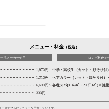
メニュー・料金
（税込）
の一流メーカー使用
ロング料金は
1,870円
中学・高校生（カット・顔そり付
1,210円
ヘアカラー（カット・顔そり付）
6,600円〜
各種スパ(ｸｰﾙｽﾊﾟ・ﾍｯﾄﾞｽﾊﾟ)※
330円
リーズナブルなメニューを用意しています。