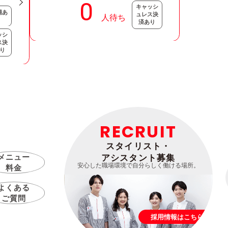
キャッシ
場あ
ュレス決
済あり
ッシ
ス決
り
RECRUIT
スタイリスト・
メニュー
アシスタント募集
安心した職場環境で自分らしく働ける場所。
料金
よくある
ご質問
採用情報はこちら