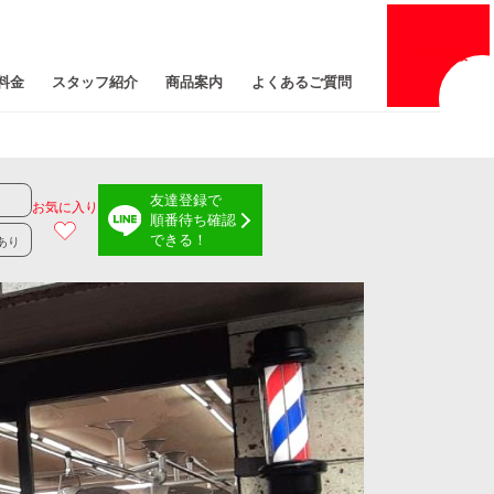
採用
情報
料金
スタッフ紹介
商品案内
よくあるご質問
友達登録で
お気に入り
順番待ち確認
できる！
あり