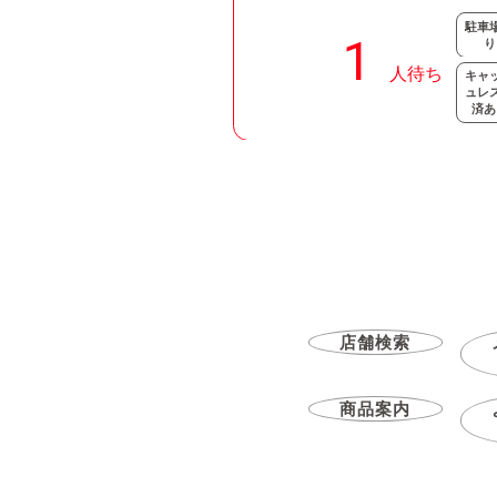
駐車
り
キャ
ュレ
済あ
店舗検索
商品案内