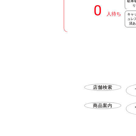
駐車
り
キャ
ュレ
済あ
店舗検索
商品案内