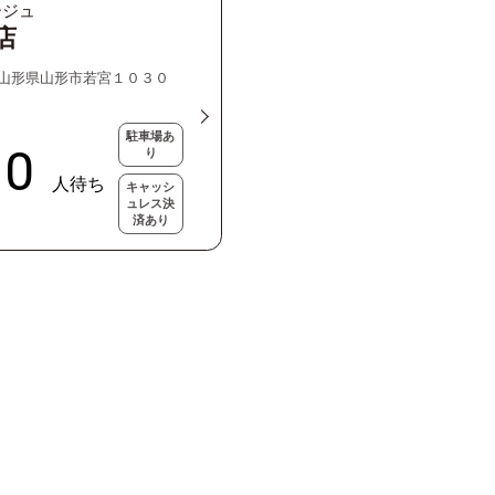
ージュ
店
53 山形県山形市若宮１０３０
駐車場あ
り
キャッシ
ュレス決
済あり