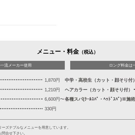
メニュー・料金
（税込）
の一流メーカー使用
ロング料金は
1,870円
中学・高校生（カット・顔そり付
1,210円
ヘアカラー（カット・顔そり付）
6,600円〜
各種スパ(ｸｰﾙｽﾊﾟ・ﾍｯﾄﾞｽﾊﾟ)※
330円
リーズナブルなメニューを用意しています。
お問合せ下さい。