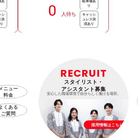
場あ
駐車場あ
り
ッシ
キャッシ
ス決
ュレス決
り
済あり
RECRUIT
スタイリスト・
メニュー
アシスタント募集
安心した職場環境で自分らしく働ける場所。
料金
よくある
ご質問
採用情報はこちら