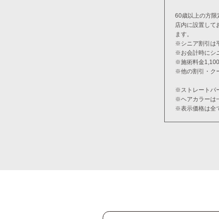
60歳以上の方限
店内に設置して
ます。
※シニア割引は
※お会計時にシ
※施術料金1,1
※他の割引・ク
※ストレートパ
※ヘアカラーは
※表示価格は全