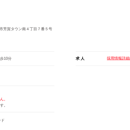
市芳賀タウン南４丁目７番５号
採用情報詳細
歩10分
求 人
ん。
す。
ード