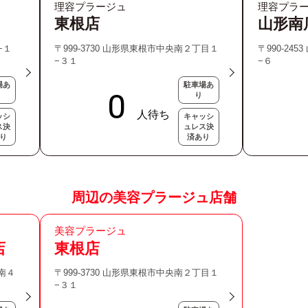
理容プラージュ
理容プラ
東根店
山形南
−１
〒999-3730 山形県東根市中央南２丁目１
〒990-24
−３１
−６
場あ
駐車場あ
り
ッシ
キャッシ
ス決
ュレス決
り
済あり
周辺の美容プラージュ店舗
美容プラージュ
店
東根店
ン南４
〒999-3730 山形県東根市中央南２丁目１
−３１