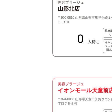
理容プラージュ
山形北店
〒990-0810 山形県山形市馬見ケ崎１
３−１９
駐車
り
キャ
ュレ
済あ
美容プラージュ
イオンモール天童前
〒994-0083 山形県天童市芳賀タウ
丁目７番５号