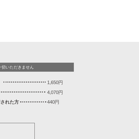
一切いただきません
）
1,650円
4,070円
施術された方
440円