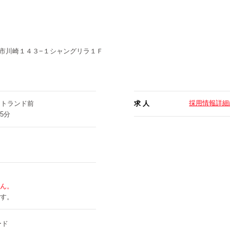
市川崎１４３−１シャングリラ１Ｆ
採用情報詳細
ストランド前
求 人
5分
ん。
す。
ード