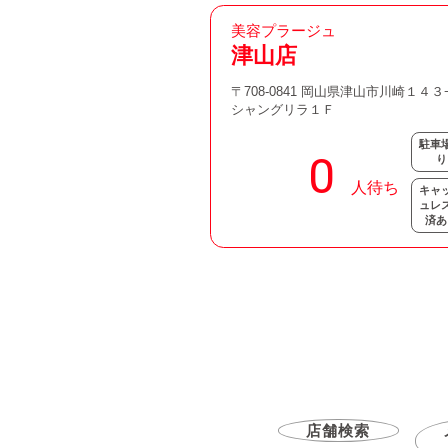
美容プラージュ
津山店
〒708-0841 岡山県津山市川崎１４３
シャングリラ１Ｆ
駐車
り
キャ
ュレ
済あ
店舗検索