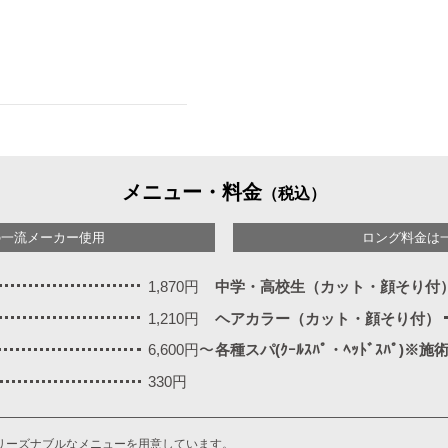
メニュー・料金
（税込）
の一流メーカー使用
ロング料金は
1,870円
中学・高校生（カット・顔そり付
1,210円
ヘアカラー（カット・顔そり付）
6,600円〜
各種スパ(ｸｰﾙｽﾊﾟ・ﾍｯﾄﾞｽﾊﾟ)※
330円
リーズナブルなメニューを用意しています。