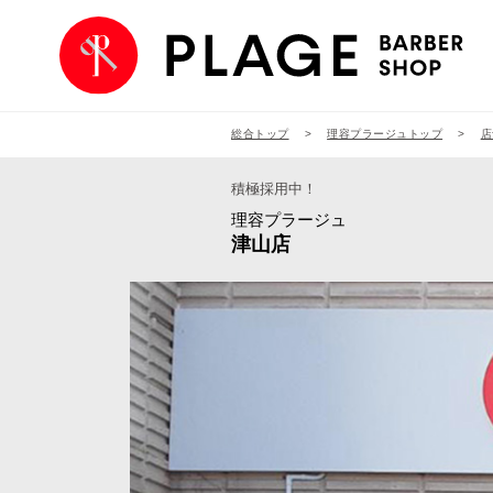
総合トップ
理容プラージュトップ
店
積極採用中！
理容プラージュ
津山店