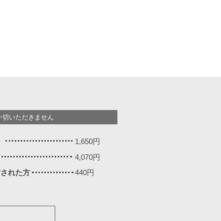
一切いただきません
）
1,650円
4,070円
施術された方
440円