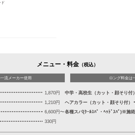
ード
メニュー・料金
（税込）
の一流メーカー使用
ロング料金は
1,870円
中学・高校生（カット・顔そり付
1,210円
ヘアカラー（カット・顔そり付）
6,600円〜
各種スパ(ｸｰﾙｽﾊﾟ・ﾍｯﾄﾞｽﾊﾟ)※
330円