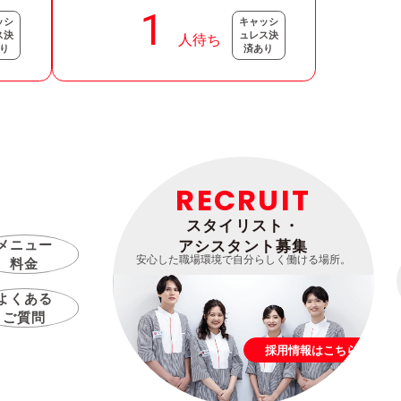
ッシ
キャッシ
ス決
ュレス決
り
済あり
RECRUIT
スタイリスト・
メニュー
アシスタント募集
安心した職場環境で自分らしく働ける場所。
料金
よくある
ご質問
採用情報はこちら