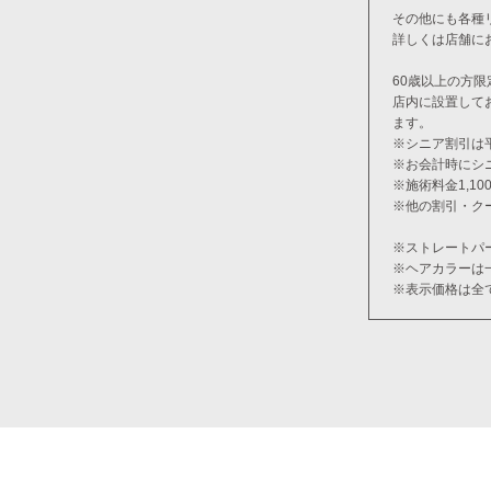
その他にも各種
詳しくは店舗に
60歳以上の方限
店内に設置して
ます。
※シニア割引は
※お会計時にシ
※施術料金1,1
※他の割引・ク
※ストレートパ
※ヘアカラーは
※表示価格は全