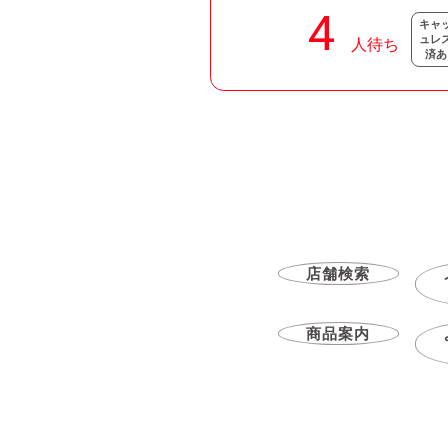
キャ
ュレ
済あ
店舗検索
商品案内