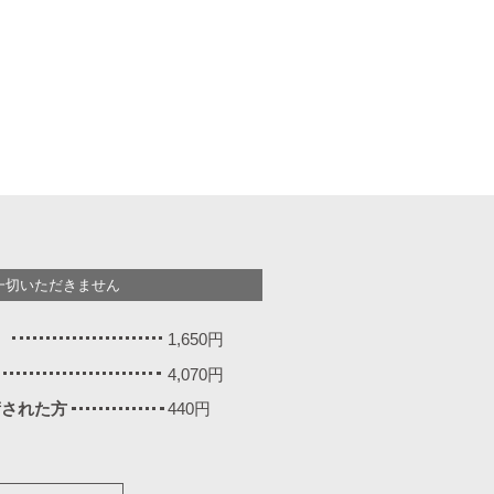
一切いただきません
）
1,650円
4,070円
施術された方
440円