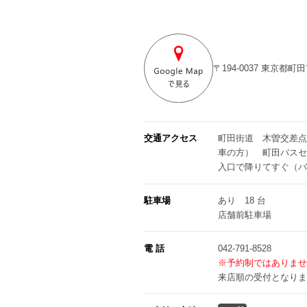
〒194-0037
東京都町田
交通アクセス
町田街道 木曽交差点
車の方） 町田バスセ
入口で降りてすぐ（バ
駐車場
あり 18 台
店舗前駐車場
電 話
042-791-8528
※予約制ではありませ
来店順の受付となりま