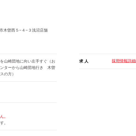
市木曽西５−４−３浅沼店舗
採用情報詳細
を山崎団地に向い左手すぐ（お
求 人
ンターから山崎団地行き 木曽
スの方）
ん。
す。