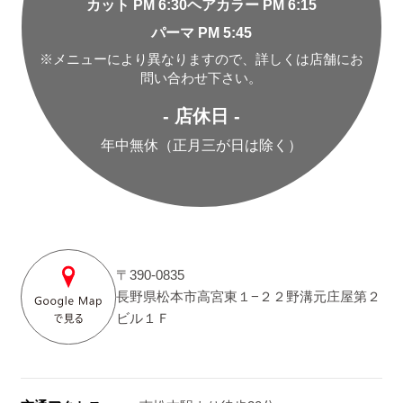
カット PM 6:30
ヘアカラー PM 6:15
パーマ PM 5:45
※メニューにより異なりますので、詳しくは店舗にお
問い合わせ下さい。
- 店休日 -
年中無休（正月三が日は除く）
〒390-0835
長野県松本市高宮東１−２２野溝元庄屋第２
ビル１Ｆ