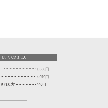
一切いただきません
）
1,650円
4,070円
施術された方
440円