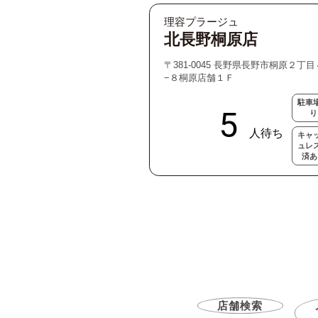
理容プラージュ
北長野桐原店
〒381-0045 長野県長野市桐原２丁目
−８桐原店舗１Ｆ
駐車
り
キャ
ュレ
済あ
店舗検索