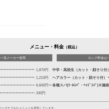
メニュー・料金
（税込）
の一流メーカー使用
ロング料金は
1,870円
中学・高校生（カット・顔そり付
1,210円
ヘアカラー（カット・顔そり付）
6,600円〜
各種スパ(ｸｰﾙｽﾊﾟ・ﾍｯﾄﾞｽﾊﾟ)※
330円
リーズナブルなメニューを用意しています。