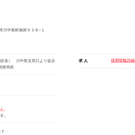
市川中島町御厨９３８−１
採用情報詳細
（鉄道） 川中島支所口より徒歩
求 人
郵便局前
ん。
す。
ード