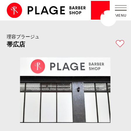
採用
情報
理容プラージュ
帯広店