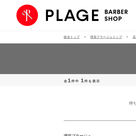
総合トップ
理容プラージュトップ
店
1
1
全
件中
件を表示
待
理容プラージュ