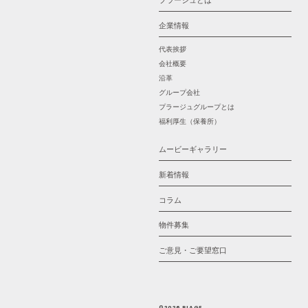
プラージュとは
企業情報
代表挨拶
会社概要
沿革
グループ会社
プラージュグループとは
福利厚生（保養所）
ムービーギャラリー
新着情報
コラム
物件募集
ご意見・ご要望窓口
©2026 PLAGE