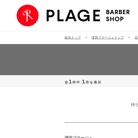
総合トップ
理容プラージュトップ
店
1
1
全
件中
件を表示
待
理容プラージュ