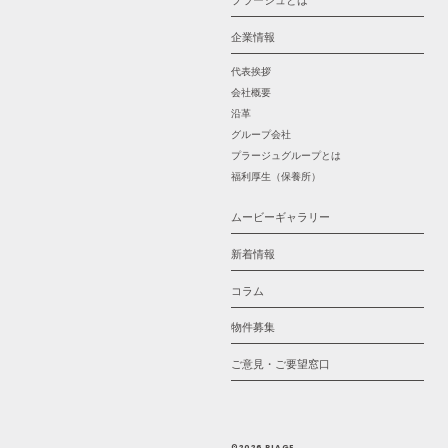
プラージュとは
企業情報
代表挨拶
会社概要
沿革
グループ会社
プラージュグループとは
福利厚生（保養所）
ムービーギャラリー
新着情報
コラム
物件募集
ご意見・ご要望窓口
©2026 PLAGE