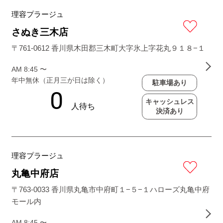
理容プラージュ
さぬき三木店
〒761-0612 香川県木田郡三木町大字氷上字花丸９１８−１
AM 8:45 〜
年中無休（正月三が日は除く）
駐車場あり
キャッシュレス
決済あり
理容プラージュ
丸亀中府店
〒763-0033 香川県丸亀市中府町１−５−１ハローズ丸亀中府
モール内
AM 8:45 〜