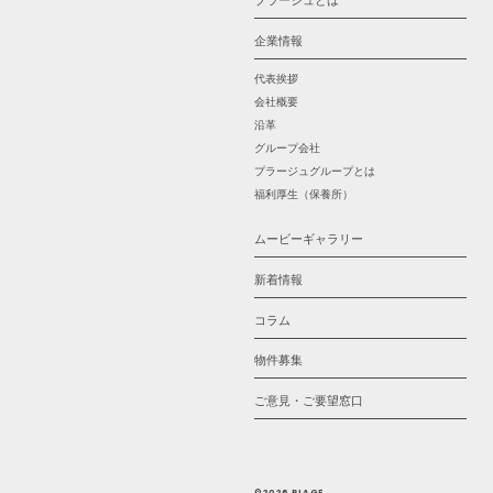
プラージュとは
企業情報
代表挨拶
会社概要
沿革
グループ会社
プラージュグループとは
福利厚生（保養所）
ムービーギャラリー
新着情報
コラム
物件募集
ご意見・ご要望窓口
©2026 PLAGE