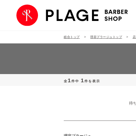
総合トップ
理容プラージュトップ
店
1
1
全
件中
件を表示
待
理容プラージュ