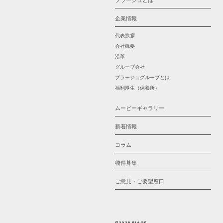
プラージュとは
企業情報
代表挨拶
会社概要
沿革
グループ会社
プラージュグループとは
福利厚生（保養所）
ムービーギャラリー
新着情報
コラム
物件募集
ご意見・ご要望窓口
©2026 PLAGE