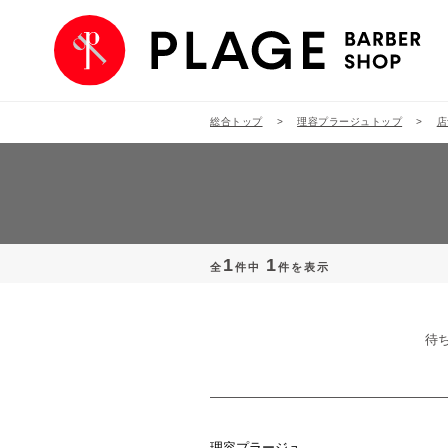
総合トップ
理容プラージュトップ
店
1
1
全
件中
件を表示
待
理容プラージュ