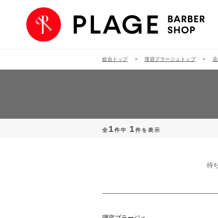
総合トップ
理容プラージュトップ
店
1
1
全
件中
件を表示
待
理容プラージュ