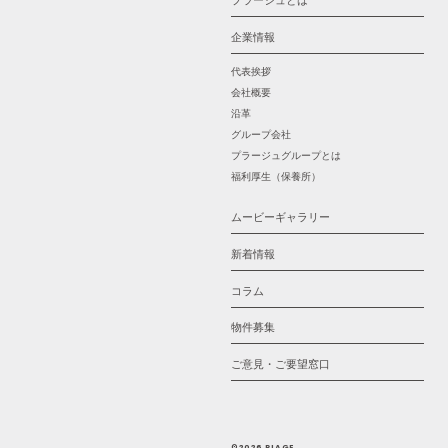
プラージュとは
企業情報
代表挨拶
会社概要
沿革
グループ会社
プラージュグループとは
福利厚生（保養所）
ムービーギャラリー
新着情報
コラム
物件募集
ご意見・ご要望窓口
©2026 PLAGE