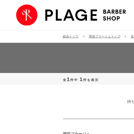
総合トップ
理容プラージュトップ
店
1
1
全
件中
件を表示
待
理容プラージュ