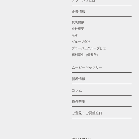
プラージュとは
企業情報
代表挨拶
会社概要
沿革
グループ会社
プラージュグループとは
福利厚生（保養所）
ムービーギャラリー
新着情報
コラム
物件募集
ご意見・ご要望窓口
©2026 PLAGE