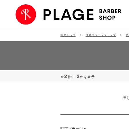
総合トップ
理容プラージュトップ
店
2
2
全
件中
件を表示
待
理容プラージュ