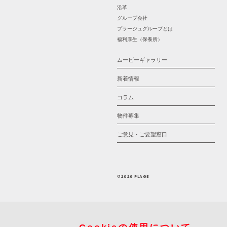
沿革
グループ会社
プラージュグループとは
福利厚生（保養所）
ムービーギャラリー
新着情報
コラム
物件募集
ご意見・ご要望窓口
©2026 PLAGE